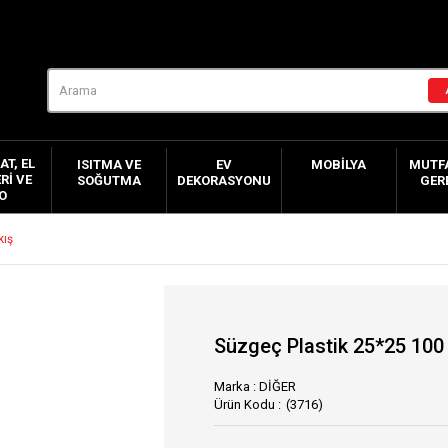
AT, EL
ISITMA VE
EV
MOBILYA
MUTFA
RI VE
SOĞUTMA
DEKORASYONU
GER
O
kış
Süzgeç Plastik 25*25 100 
Marka
:
DİĞER
(3716)