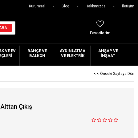
Kurumsal
Blog
Hakkımızda
İletişim
Favorilerim
K VE EV
BAHÇE VE
AYDINLATMA
AHŞAP VE
EÇLERI
BALKON
VE ELEKTRIK
İNŞAAT
< < Önceki Sayfaya Dön
Alttan Çıkış