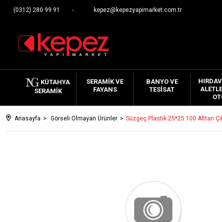
(0312) 280 99 91
kepez@kepezyapimarket.com.tr
HIRDAV
SERAMIK VE
BANYO VE
KÜTAHYA
ALETLE
FAYANS
TESISAT
SERAMIK
OT
Anasayfa
Görseli Olmayan Ürünler
Süzgeç Plastik 25*25 100 Alttan Çı