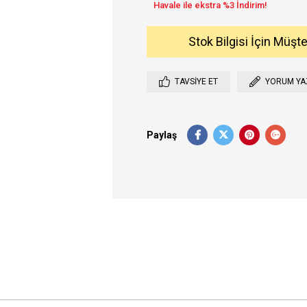
Stok Bilgisi İçin Müşt
TAVSIYE ET
YORUM YA
Paylaş