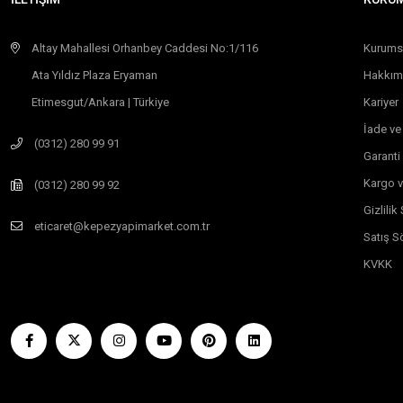
Altay Mahallesi Orhanbey Caddesi No:1/116
Kurums
Ata Yıldız Plaza Eryaman
Hakkım
Etimesgut/Ankara | Türkiye
Kariyer
İade ve
(0312) 280 99 91
Garanti
Kargo v
(0312) 280 99 92
Gizlili
eticaret@kepezyapimarket.com.tr
Satış S
KVKK