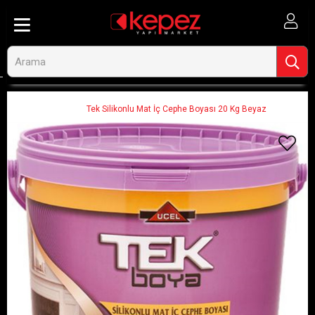
Anasayfa
Ahşap ve İnşaat
Boya ve Boya Malzemeleri
İç Cephe Boyaları
Tek Silikonlu Mat İç Cephe Boyası 20 Kg Beyaz