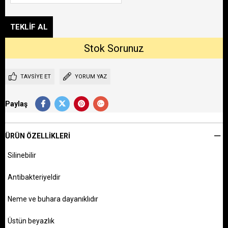
TAVSIYE ET
YORUM YAZ
Paylaş
ÜRÜN ÖZELLIKLERI
Silinebilir
Antibakteriyeldir
Neme ve buhara dayanıklıdır
Üstün beyazlık