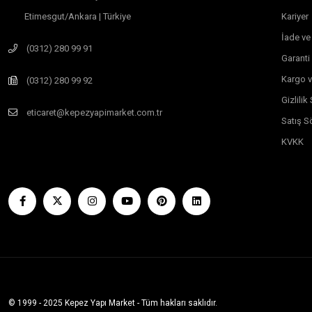
Etimesgut/Ankara | Türkiye
Kariyer
İade ve
(0312) 280 99 91
Garanti
Kargo v
(0312) 280 99 92
Gizlili
eticaret@kepezyapimarket.com.tr
Satış S
KVKK
© 1999 - 2025 Kepez Yapı Market - Tüm hakları saklıdır.