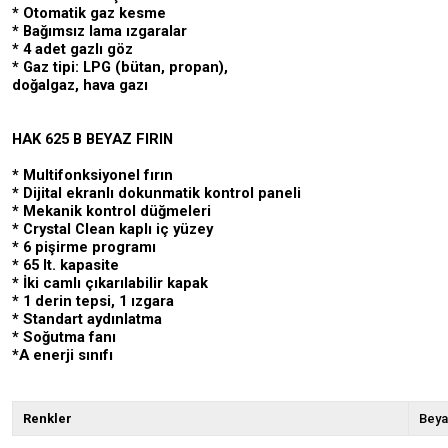
* Otomatik gaz kesme
* Bağımsız lama ızgaralar
* 4 adet gazlı göz
* Gaz tipi: LPG (bütan, propan),
doğalgaz, hava gazı
HAK 625 B BEYAZ FIRIN
* Multifonksiyonel fırın
* Dijital ekranlı dokunmatik kontrol paneli
* Mekanik kontrol düğmeleri
* Crystal Clean kaplı iç yüzey
* 6 pişirme programı
* 65 lt. kapasite
* İki camlı çıkarılabilir kapak
* 1 derin tepsi, 1 ızgara
* Standart aydınlatma
* Soğutma fanı
*A enerji sınıfı
Renkler
Bey