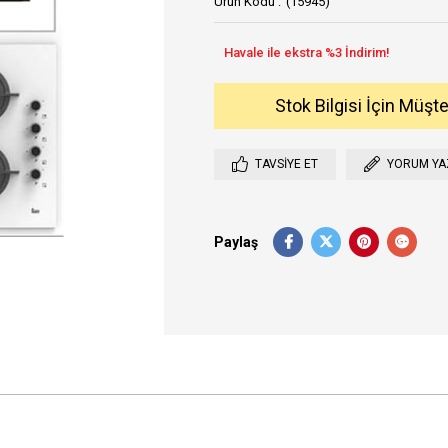
(15945)
Stok Bilgisi İçin Müşt
TAVSIYE ET
YORUM YA
Paylaş