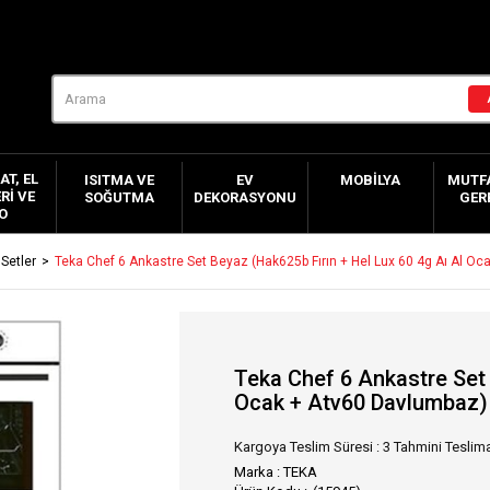
AT, EL
ISITMA VE
EV
MOBILYA
MUTFA
RI VE
SOĞUTMA
DEKORASYONU
GER
O
Setler
Teka Chef 6 Ankastre Set Beyaz (Hak625b Fırın + Hel Lux 60 4g Aı Al O
Teka Chef 6 Ankastre Set 
Ocak + Atv60 Davlumbaz)
Kargoya Teslim Süresi
:
3 Tahmini Teslima
Marka
:
TEKA