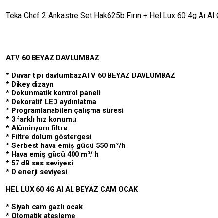
Teka Chef 2 Ankastre Set Hak625b Fırın + Hel Lux 60 4g Aı A
ATV 60 BEYAZ DAVLUMBAZ
* Duvar tipi davlumbazATV 60 BEYAZ DAVLUMBAZ
* Dikey dizayn
* Dokunmatik kontrol paneli
* Dekoratif LED aydınlatma
* Programlanabilen çalışma süresi
* 3 farklı hız konumu
* Alüminyum filtre
* Filtre dolum göstergesi
* Serbest hava emiş gücü 550 m³/h
* Hava emiş gücü 400 m³/ h
* 57 dB ses seviyesi
* D enerji seviyesi
HEL LUX 60 4G AI AL BEYAZ CAM OCAK
* Siyah cam gazlı ocak
* Otomatik ateşleme