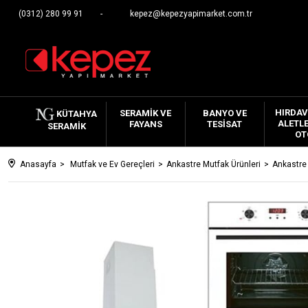
(0312) 280 99 91
kepez@kepezyapimarket.com.tr
HIRDAV
SERAMIK VE
BANYO VE
KÜTAHYA
ALETLE
FAYANS
TESISAT
SERAMIK
OT
Anasayfa
Mutfak ve Ev Gereçleri
Ankastre Mutfak Ürünleri
Ankastre 