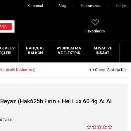
Kurumsal
Blog
Hakkımızda
İletişim
Favorilerim
K VE EV
BAHÇE VE
AYDINLATMA
AHŞAP VE
EÇLERI
BALKON
VE ELEKTRIK
İNŞAAT
cak + Atv60 Davlumbaz)
< < Önceki Sayfaya Dön
Beyaz (Hak625b Fırın + Hel Lux 60 4g Aı Al
t Tarihi