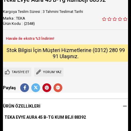
Kargoya Teslim Süresi
:
3 Tahmini Teslimat Tarihi
Marka
:
TEKA
(2548)
Stok Bilgisi İçin Müşteri Hizmetlerine (0312) 280 99
91 Ulaşınız.
TAVSIYE ET
YORUM YAZ
Paylaş
ÜRÜN ÖZELLIKLERI
TEKA EVYE AURA 45 B-TG KUM BEJİ 88392