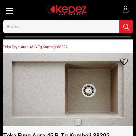
Anasayfa
Mutfak ve Ev Gereçleri
Eviyeler
Teka Evye Aura 45 B-Tg Kumbeji 88392
Teka Evye Aura 45 B-Tg Kumbeji 88392