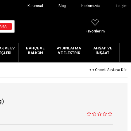
Kurumsal
Blog
Hakkımızda
İletişim
Favorilerim
K VE EV
BAHÇE VE
AYDINLATMA
AHŞAP VE
EÇLERI
BALKON
VE ELEKTRIK
İNŞAAT
< < Önceki Sayfaya Dön
g)