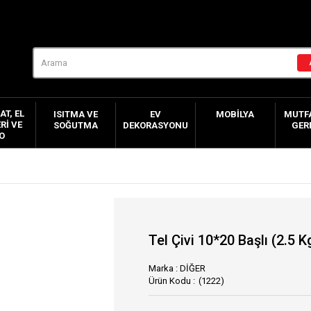
AT, EL
ISITMA VE
EV
MOBILYA
MUTFA
RI VE
SOĞUTMA
DEKORASYONU
GER
O
Tel Çivi 10*20 Başlı (2.5 K
Marka
:
DİĞER
(1222)