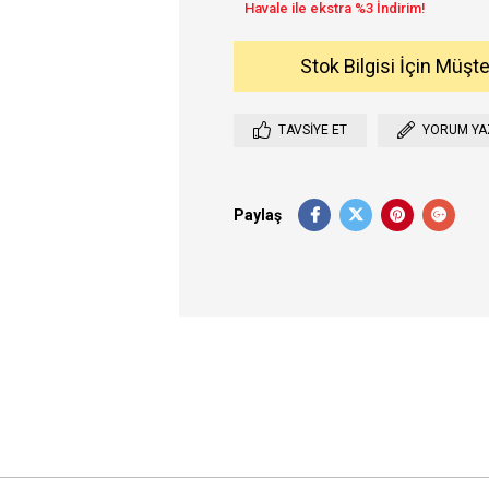
Stok Bilgisi İçin Müşt
TAVSIYE ET
YORUM YA
Paylaş