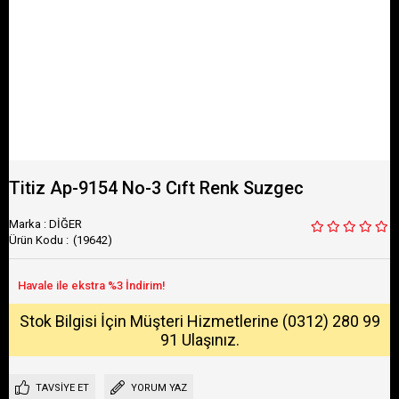
Titiz Ap-9154 No-3 Cıft Renk Suzgec
Marka
:
DİĞER
(19642)
Stok Bilgisi İçin Müşteri Hizmetlerine (0312) 280 99
91 Ulaşınız.
TAVSIYE ET
YORUM YAZ