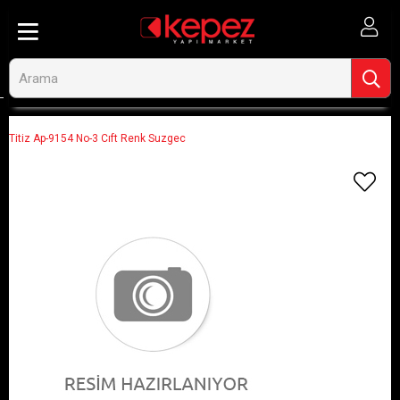
Anasayfa
Görseli Olmayan Ürünler
Titiz Ap-9154 No-3 Cıft Renk Suzgec