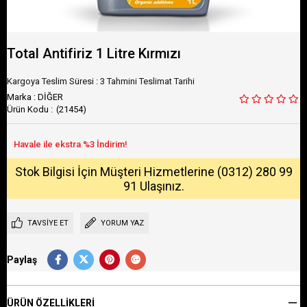
Total Antifiriz 1 Litre Kırmızı
Kargoya Teslim Süresi
:
3 Tahmini Teslimat Tarihi
Marka
:
DİĞER
(21454)
Stok Bilgisi İçin Müşteri Hizmetlerine (0312) 280 99
91 Ulaşınız.
TAVSIYE ET
YORUM YAZ
Paylaş
ÜRÜN ÖZELLIKLERI