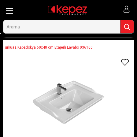
Anasayfa
Banyo ve Tesisat
Lavabolar
Etajerli Dolap Lavaboları
Turkuaz Kapadokya 60x48 cm Etajerli Lavabo 036100