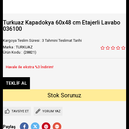
Turkuaz Kapadokya 60x48 cm Etajerli Lavabo
036100
Kargoya Teslim Süresi
:
3 Tahmini Teslimat Tarihi
Marka
:
TURKUAZ
(28821)
TAVSIYE ET
YORUM YAZ
Paylaş