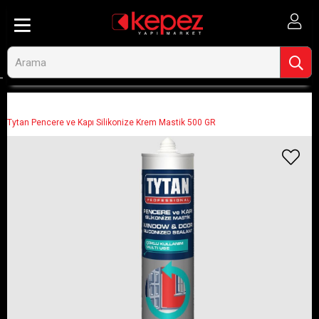
Anasayfa
Ahşap ve İnşaat
Silikon ve Mastikler
Silikonlar ve Mastikler
Tytan Pencere ve Kapı Silikonize Krem Mastik 500 GR