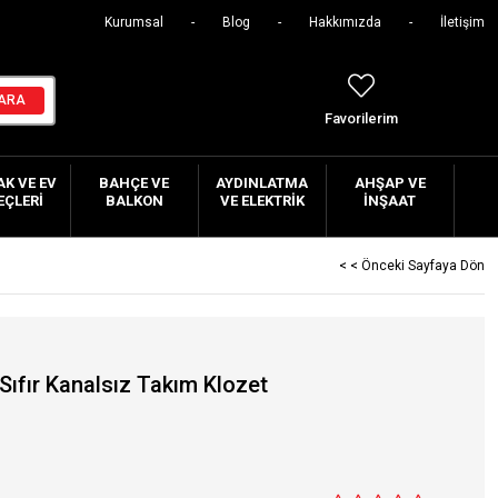
Kurumsal
Blog
Hakkımızda
İletişim
Favorilerim
K VE EV
BAHÇE VE
AYDINLATMA
AHŞAP VE
EÇLERI
BALKON
VE ELEKTRIK
İNŞAAT
< < Önceki Sayfaya Dön
Sıfır Kanalsız Takım Klozet