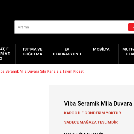
AT, EL
ISITMA VE
EV
MOBILYA
MUTFA
RI VE
SOĞUTMA
DEKORASYONU
GER
O
iba Seramik Mila Duvara Sıfır Kanalsız Takım Klozet
Viba Seramik Mila Duvara 
KARGO İLE GÖNDERİM YOKTUR
SADECE MAĞAZA TESLİMDİR