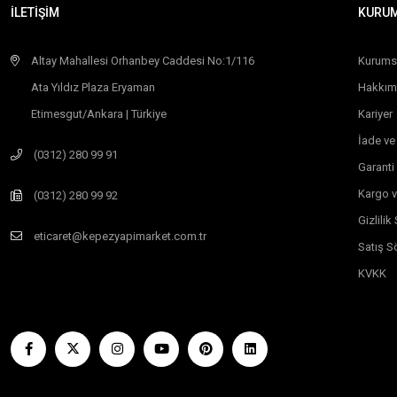
İLETİŞİM
KURU
Altay Mahallesi Orhanbey Caddesi No:1/116
Kurums
Ata Yıldız Plaza Eryaman
Hakkım
Etimesgut/Ankara | Türkiye
Kariyer
İade ve
(0312) 280 99 91
Garanti
Kargo v
(0312) 280 99 92
Gizlili
eticaret@kepezyapimarket.com.tr
Satış S
KVKK