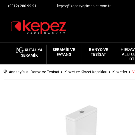
(0312) 280 99 91
kepez@kepezyapimarket.com.tr
HIRDAV
SERAMIK VE
BANYO VE
KÜTAHYA
ALETLE
FAYANS
TESISAT
SERAMIK
OT
Anasayfa
Banyo ve Tesisat
Klozet ve Klozet Kapakları
Klozetler
V