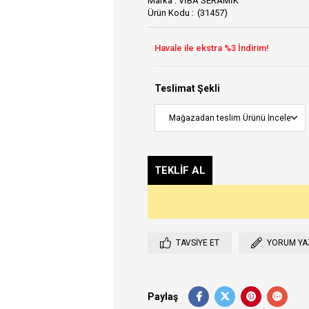
Marka
:
VİBA SERAMİK
(31457)
Teslimat Şekli
TAVSIYE ET
YORUM YA
Paylaş