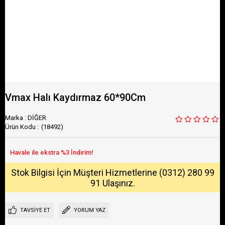
Vmax Halı Kaydırmaz 60*90Cm
Marka
:
DİĞER
(18492)
Stok Bilgisi İçin Müşteri Hizmetlerine (0312) 280 99
91 Ulaşınız.
TAVSIYE ET
YORUM YAZ