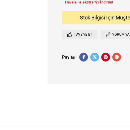
Stok Bilgisi İçin Müşt
TAVSIYE ET
YORUM YA
Paylaş