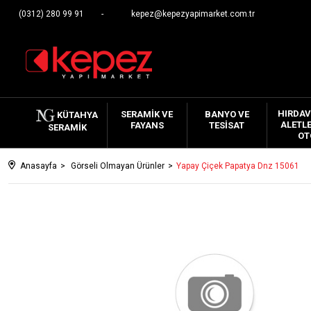
(0312) 280 99 91
kepez@kepezyapimarket.com.tr
HIRDAV
SERAMIK VE
BANYO VE
KÜTAHYA
ALETLE
FAYANS
TESISAT
SERAMIK
OT
Anasayfa
Görseli Olmayan Ürünler
Yapay Çiçek Papatya Dnz 15061