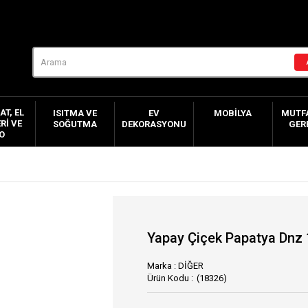
AT, EL
ISITMA VE
EV
MOBILYA
MUTFA
RI VE
SOĞUTMA
DEKORASYONU
GER
O
Yapay Çiçek Papatya Dnz
Marka
:
DİĞER
(18326)