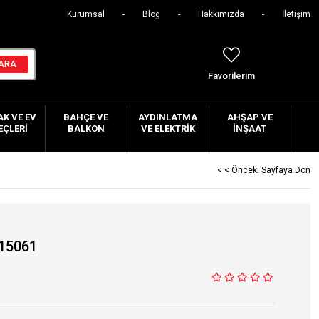
Kurumsal
Blog
Hakkımızda
İletişim
Favorilerim
K VE EV
BAHÇE VE
AYDINLATMA
AHŞAP VE
EÇLERI
BALKON
VE ELEKTRIK
İNŞAAT
< < Önceki Sayfaya Dön
 15061