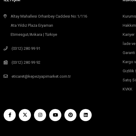
Altay Mahallesi Orhanbey Caddesi No:1/116
Kurums
Ata Yıldız Plaza Eryaman
Hakkım
Etimesgut/Ankara | Türkiye
Kariyer
İade ve
(0312) 280 99 91
Garanti
Kargo v
(0312) 280 99 92
Gizlili
eticaret@kepezyapimarket.com.tr
Satış S
KVKK