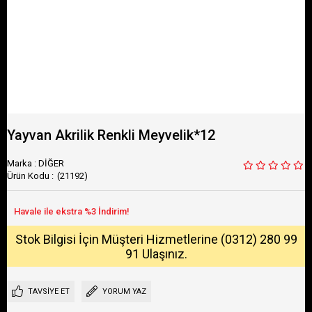
Yayvan Akrilik Renkli Meyvelik*12
Marka
:
DİĞER
(21192)
Stok Bilgisi İçin Müşteri Hizmetlerine (0312) 280 99
91 Ulaşınız.
TAVSIYE ET
YORUM YAZ