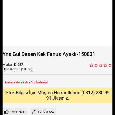
Yns Gul Desen Kek Fanus Ayaklı-150831
Marka
:
DİĞER
(18366)
Stok Bilgisi İçin Müşteri Hizmetlerine (0312) 280 99
91 Ulaşınız.
TAVSIYE ET
YORUM YAZ