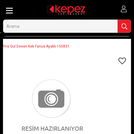
Anasayfa
Görseli Olmayan Ürünler
Yns Gul Desen Kek Fanus Ayaklı-150831