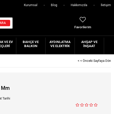
Kurumsal
Blog
Hakkımızda
İletişim
Favorilerim
K VE EV
BAHÇE VE
AYDINLATMA
AHŞAP VE
EÇLERI
BALKON
VE ELEKTRIK
İNŞAAT
< < Önceki Sayfaya Dön
 7 Mm
t Tarihi