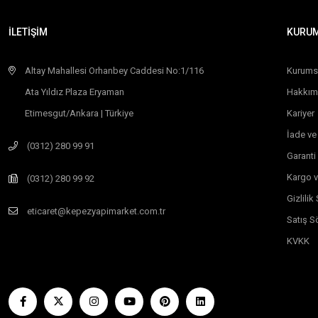
İLETİŞİM
KURU
Altay Mahallesi Orhanbey Caddesi No:1/116
Kurums
Ata Yıldız Plaza Eryaman
Hakkım
Etimesgut/Ankara | Türkiye
Kariyer
İade ve
(0312) 280 99 91
Garanti
Kargo v
(0312) 280 99 92
Gizlili
eticaret@kepezyapimarket.com.tr
Satış S
KVKK