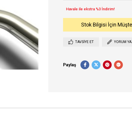
Stok Bilgisi İçin Müşt
TAVSIYE ET
YORUM YA
Paylaş