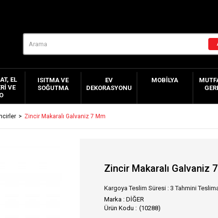
AT, EL
ISITMA VE
EV
MOBILYA
MUTFA
RI VE
SOĞUTMA
DEKORASYONU
GER
O
ncirler
Zincir Makaralı Galvaniz 7 Mm
Zincir Makaralı Galvaniz
Kargoya Teslim Süresi
:
3 Tahmini Teslima
Marka
:
DİĞER
(10288)