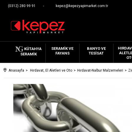
(0312) 280 99 91
kepez@kepezyapimarket.com.tr
HIRDAV
SERAMIK VE
BANYO VE
KÜTAHYA
ALETLE
FAYANS
TESISAT
SERAMIK
OT
Anasayfa
Hırdavat, El Aletleri ve Oto
Hırdavat-Nalbur Malzemeleri
Zi