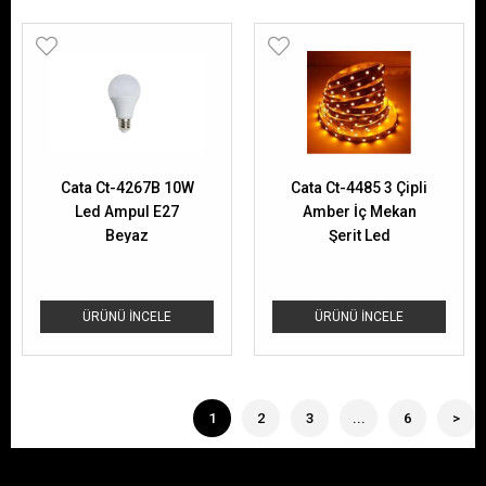
Cata Ct-4267B 10W
Cata Ct-4485 3 Çipli
Led Ampul E27
Amber İç Mekan
Beyaz
Şerit Led
ÜRÜNÜ İNCELE
ÜRÜNÜ İNCELE
1
2
3
...
6
>