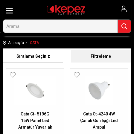
Anasayfa
CATA
Sıralama
Filtreleme
Cata Ct- 5196G
Cata Ct-4240 4W
15W Panel Led
Çanak Gün Işığı Led
Armatür Yuvarlak
Ampul
Gün Işığı