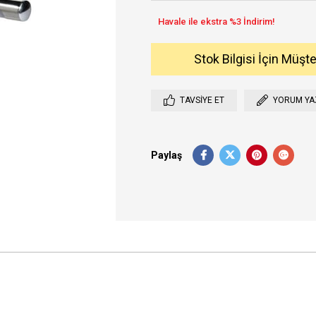
Stok Bilgisi İçin Müşt
TAVSIYE ET
YORUM YA
Paylaş