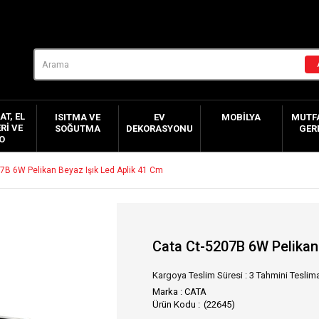
AT, EL
ISITMA VE
EV
MOBILYA
MUTFA
RI VE
SOĞUTMA
DEKORASYONU
GER
O
7B 6W Pelikan Beyaz Işık Led Aplik 41 Cm
Cata Ct-5207B 6W Pelikan
Kargoya Teslim Süresi
:
3 Tahmini Teslima
Marka
:
CATA
(22645)