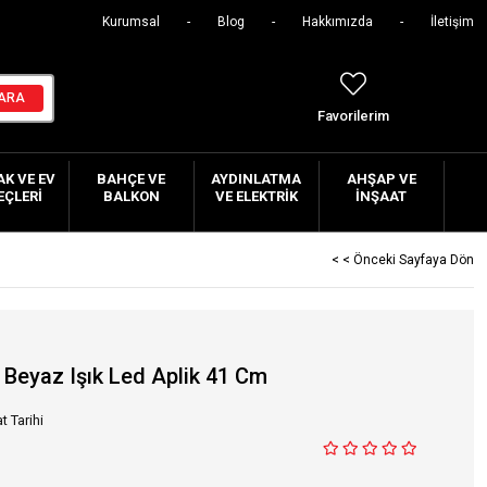
Kurumsal
Blog
Hakkımızda
İletişim
Favorilerim
K VE EV
BAHÇE VE
AYDINLATMA
AHŞAP VE
EÇLERI
BALKON
VE ELEKTRIK
İNŞAAT
< < Önceki Sayfaya Dön
 Beyaz Işık Led Aplik 41 Cm
t Tarihi