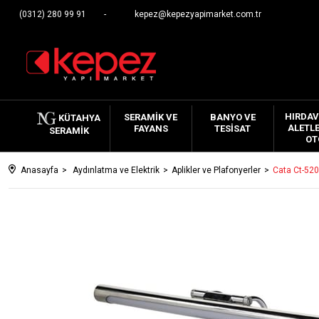
(0312) 280 99 91
kepez@kepezyapimarket.com.tr
HIRDAV
SERAMIK VE
BANYO VE
KÜTAHYA
ALETLE
FAYANS
TESISAT
SERAMIK
OT
Anasayfa
Aydınlatma ve Elektrik
Aplikler ve Plafonyerler
Cata Ct-520