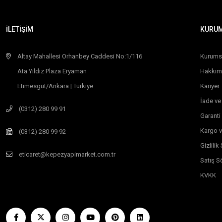
İLETİŞİM
KURU
Altay Mahallesi Orhanbey Caddesi No:1/116
Kurums
Ata Yıldız Plaza Eryaman
Hakkım
Etimesgut/Ankara | Türkiye
Kariyer
İade ve
(0312) 280 99 91
Garanti
Kargo v
(0312) 280 99 92
Gizlili
eticaret@kepezyapimarket.com.tr
Satış S
KVKK