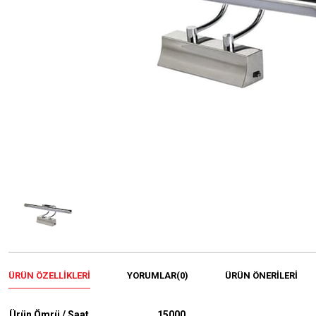
ÜRÜN ÖZELLIKLERI
YORUMLAR
(0)
ÜRÜN ÖNERILERI
Ürün Ömrü / Saat
15000