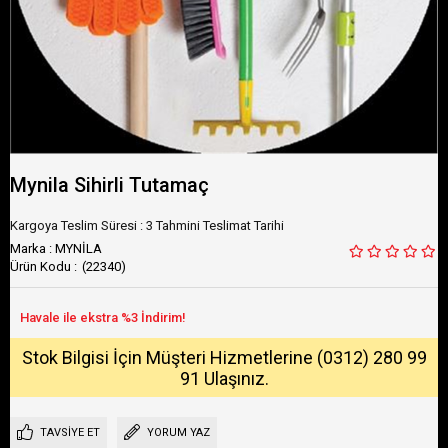
Mynila Sihirli Tutamaç
Kargoya Teslim Süresi
:
3 Tahmini Teslimat Tarihi
Marka
:
MYNİLA
(22340)
Stok Bilgisi İçin Müşteri Hizmetlerine (0312) 280 99
91 Ulaşınız.
TAVSIYE ET
YORUM YAZ