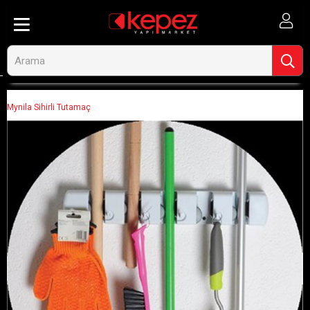
Anasayfa
Mutfak ve Ev Gereçleri
Temizlik
Temizlik Gereçleri
Mynila Sihirli Tutamaç