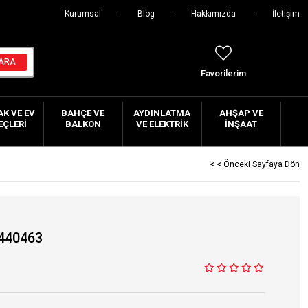
Kurumsal
Blog
Hakkımızda
İletişim
Favorilerim
K VE EV
BAHÇE VE
AYDINLATMA
AHŞAP VE
EÇLERI
BALKON
VE ELEKTRIK
İNŞAAT
< < Önceki Sayfaya Dön
 440463