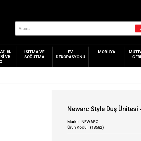
AT, EL
ISITMA VE
EV
MOBILYA
MUTFA
RI VE
SOĞUTMA
DEKORASYONU
GER
O
Newarc Style Duş Ünitesi
Marka
:
NEWARC
(18682)