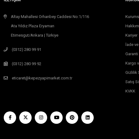
Altay Mahallesi Orhanbey Caddesi No:1/116
Kurums
Ata Yıldız Plaza Eryaman
Hakkım
Etimesgut/Ankara | Türkiye
Kariyer
İade ve
(0312) 280 99 91
Garanti
Kargo v
(0312) 280 99 92
Gizlili
eticaret@kepezyapimarket.com.tr
Satış S
KVKK