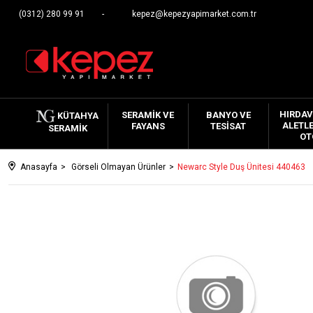
(0312) 280 99 91
kepez@kepezyapimarket.com.tr
HIRDAV
SERAMIK VE
BANYO VE
KÜTAHYA
ALETLE
FAYANS
TESISAT
SERAMIK
OT
Anasayfa
Görseli Olmayan Ürünler
Newarc Style Duş Ünitesi 440463