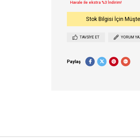
Stok Bilgisi İçin Müşt
TAVSIYE ET
YORUM YA
Paylaş