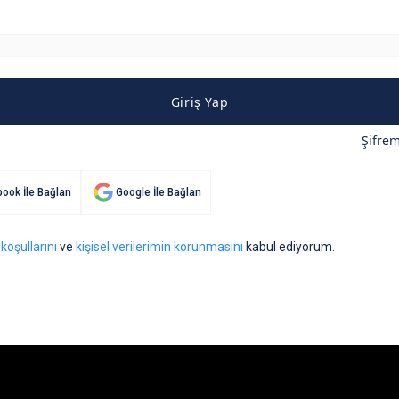
Giriş Yap
Şifre
ook İle Bağlan
Google İle Bağlan
 koşullarını
ve
kişisel verilerimin korunmasını
kabul ediyorum.