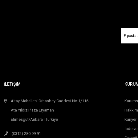
İLETİŞİM
KURU
Altay Mahallesi Orhanbey Caddesi No:1/116
Kurums
Ata Yıldız Plaza Eryaman
Hakkım
Etimesgut/Ankara | Türkiye
Kariyer
İade ve
(0312) 280 99 91
Garanti