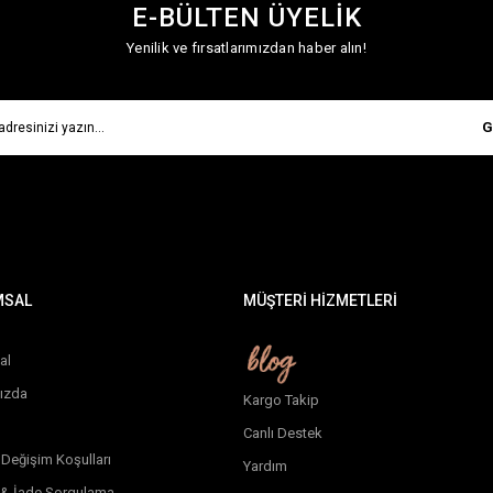
E-BÜLTEN ÜYELİK
Yenilik ve fırsatlarımızdan haber alın!
G
MSAL
MÜŞTERİ HİZMETLERİ
al
ızda
Kargo Takip
Canlı Destek
 Değişim Koşulları
Yardım
 & İade Sorgulama