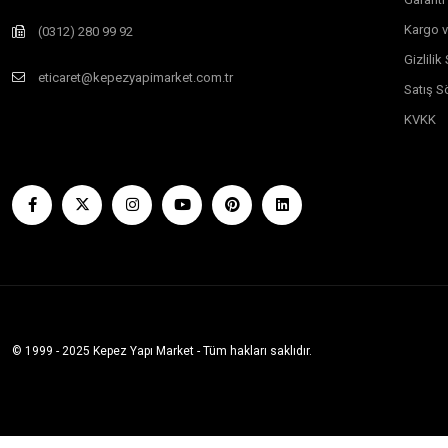
Kargo v
(0312) 280 99 92
Gizlili
eticaret@kepezyapimarket.com.tr
Satış S
KVKK
© 1999 - 2025 Kepez Yapı Market - Tüm hakları saklıdır.
Whatsapp Sipariş Vermek İçin Tıklayın