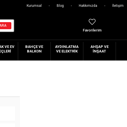
Kurumsal
Blog
Hakkımızda
İletişim
Favorilerim
K VE EV
BAHÇE VE
AYDINLATMA
AHŞAP VE
EÇLERI
BALKON
VE ELEKTRIK
İNŞAAT