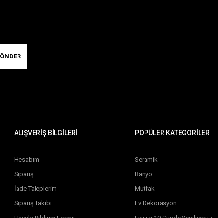
ÖNDER
ALIŞVERİŞ BİLGİLERİ
POPÜLER KATEGORİLER
Hesabım
Seramik
Sipariş
Banyo
İade Taleplerim
Mutfak
Sipariş Takibi
Ev Dekorasyon
Havale Bildirim Formu
Evinizi 10 Günde Yeniliyoruz