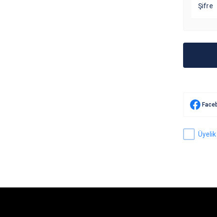
Şifre
Faceb
Üyelik