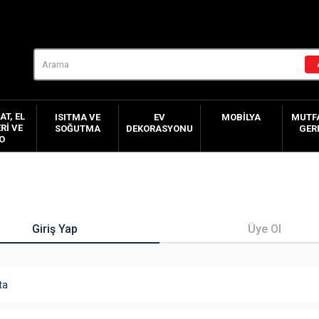
AT, EL
ISITMA VE
EV
MOBILYA
MUTFA
RI VE
SOĞUTMA
DEKORASYONU
GER
O
Giriş Yap
Üye Ol
ta