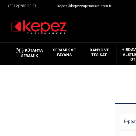
(0312) 280 99 91
kepez@kepezyapimarket.com.tr
HIRDAV
SERAMIK VE
BANYO VE
KÜTAHYA
ALETLE
FAYANS
TESISAT
SERAMIK
OT
E-pos