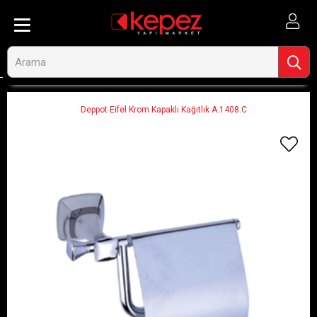
Anasayfa
Banyo ve Tesisat
Banyo Aksesuarları
Tuvalet Kağıtlığı
Deppot Eifel Krom Kapaklı Kağıtlık A.1408.C