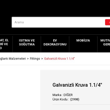
AT, EL
ISITMA VE
EV
MOBILYA
MUTFA
RI VE
SOĞUTMA
DEKORASYONU
GER
O
ğlantı Malzemeleri
Fittings
Galvanizli Kruva 1.1/4''
Galvanizli Kruva 1.1/4''
Marka
:
DİĞER
(2998)