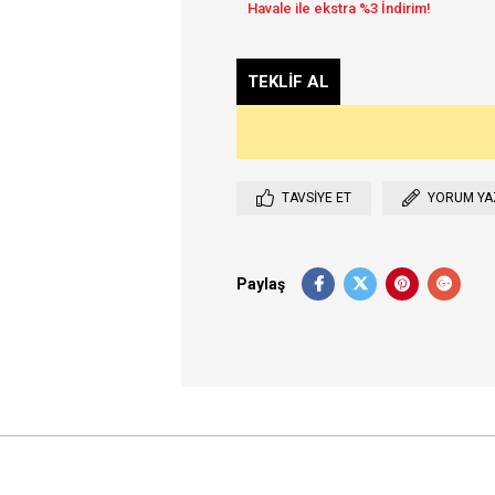
TAVSIYE ET
YORUM YA
Paylaş