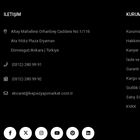
İLETİŞİM
KURU
Altay Mahallesi Orhanbey Caddesi No:1/116
Kurums
Ata Yıldız Plaza Eryaman
Hakkım
Etimesgut/Ankara | Türkiye
Kariyer
İade ve
(0312) 280 99 91
Garanti
Kargo v
(0312) 280 99 92
Gizlili
eticaret@kepezyapimarket.com.tr
Satış S
KVKK