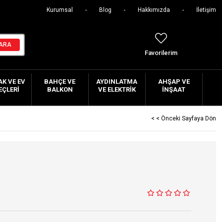
Kurumsal
Blog
Hakkımızda
İletişim
Favorilerim
K VE EV
BAHÇE VE
AYDINLATMA
AHŞAP VE
EÇLERI
BALKON
VE ELEKTRIK
İNŞAAT
< < Önceki Sayfaya Dön