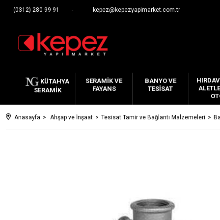
(0312) 280 99 91
kepez@kepezyapimarket.com.tr
HIRDAV
SERAMIK VE
BANYO VE
KÜTAHYA
ALETLE
FAYANS
TESISAT
SERAMIK
OT
Anasayfa
Ahşap ve İnşaat
Tesisat Tamir ve Bağlantı Malzemeleri
Ba